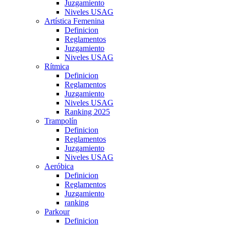
Juzgamiento
Niveles USAG
Artística Femenina
Definicion
Reglamentos
Juzgamiento
Niveles USAG
Rítmica
Definicion
Reglamentos
Juzgamiento
Niveles USAG
Ranking 2025
Trampolín
Definicion
Reglamentos
Juzgamiento
Niveles USAG
Aeróbica
Definicion
Reglamentos
Juzgamiento
ranking
Parkour
Definicion