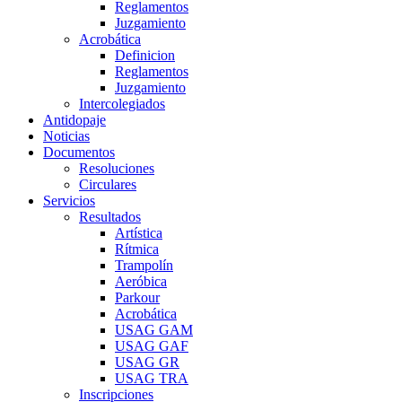
Reglamentos
Juzgamiento
Acrobática
Definicion
Reglamentos
Juzgamiento
Intercolegiados
Antidopaje
Noticias
Documentos
Resoluciones
Circulares
Servicios
Resultados
Artística
Rítmica
Trampolín
Aeróbica
Parkour
Acrobática
USAG GAM
USAG GAF
USAG GR
USAG TRA
Inscripciones