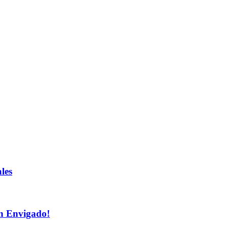
les
n Envigado!