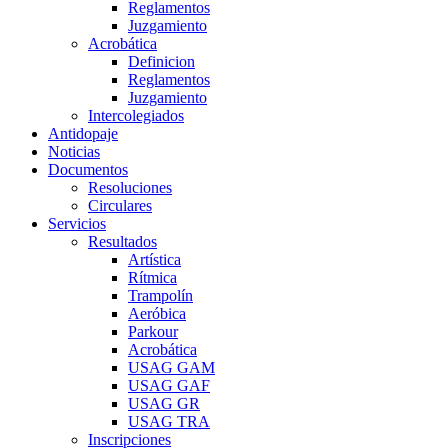
Reglamentos
Juzgamiento
Acrobática
Definicion
Reglamentos
Juzgamiento
Intercolegiados
Antidopaje
Noticias
Documentos
Resoluciones
Circulares
Servicios
Resultados
Artística
Rítmica
Trampolín
Aeróbica
Parkour
Acrobática
USAG GAM
USAG GAF
USAG GR
USAG TRA
Inscripciones