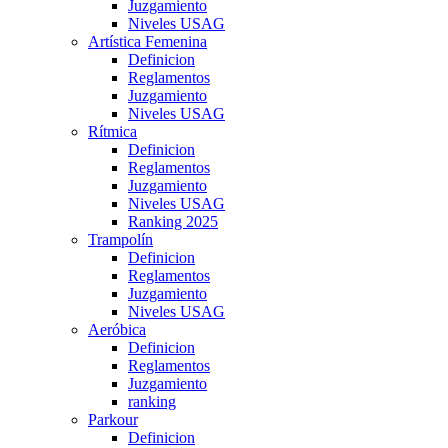
Juzgamiento
Niveles USAG
Artística Femenina
Definicion
Reglamentos
Juzgamiento
Niveles USAG
Rítmica
Definicion
Reglamentos
Juzgamiento
Niveles USAG
Ranking 2025
Trampolín
Definicion
Reglamentos
Juzgamiento
Niveles USAG
Aeróbica
Definicion
Reglamentos
Juzgamiento
ranking
Parkour
Definicion