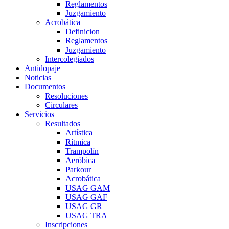
Reglamentos
Juzgamiento
Acrobática
Definicion
Reglamentos
Juzgamiento
Intercolegiados
Antidopaje
Noticias
Documentos
Resoluciones
Circulares
Servicios
Resultados
Artística
Rítmica
Trampolín
Aeróbica
Parkour
Acrobática
USAG GAM
USAG GAF
USAG GR
USAG TRA
Inscripciones