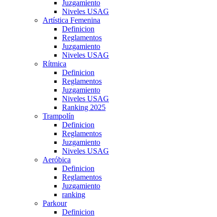
Juzgamiento
Niveles USAG
Artística Femenina
Definicion
Reglamentos
Juzgamiento
Niveles USAG
Rítmica
Definicion
Reglamentos
Juzgamiento
Niveles USAG
Ranking 2025
Trampolín
Definicion
Reglamentos
Juzgamiento
Niveles USAG
Aeróbica
Definicion
Reglamentos
Juzgamiento
ranking
Parkour
Definicion