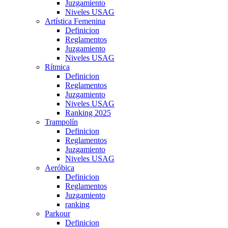
Juzgamiento
Niveles USAG
Artística Femenina
Definicion
Reglamentos
Juzgamiento
Niveles USAG
Rítmica
Definicion
Reglamentos
Juzgamiento
Niveles USAG
Ranking 2025
Trampolín
Definicion
Reglamentos
Juzgamiento
Niveles USAG
Aeróbica
Definicion
Reglamentos
Juzgamiento
ranking
Parkour
Definicion