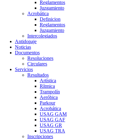
Reglamentos
Juzgamiento
Acrobática
Definicion
Reglamentos
Juzgamiento
Intercolegiados
Antidopaje
Noticias
Documentos
Resoluciones
Circulares
Servicios
Resultados
Artística
Rítmica
Trampolín
Aeróbica
Parkour
Acrobática
USAG GAM
USAG GAF
USAG GR
USAG TRA
Inscripciones