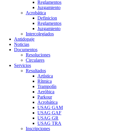
Reglamentos
Juzgamiento
Acrobática
Definicion
Reglamentos
Juzgamiento
Intercolegiados
Antidopaje
Noticias
Documentos
Resoluciones
Circulares
Servicios
Resultados
Artística
Rítmica
Trampolín
Aeróbica
Parkour
Acrobática
USAG GAM
USAG GAF
USAG GR
USAG TRA
Inscripciones