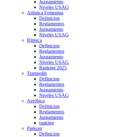
Juzgamiento
Niveles USAG
Artística Femenina
Definicion
Reglamentos
Juzgamiento
Niveles USAG
Rítmica
Definicion
Reglamentos
Juzgamiento
Niveles USAG
Ranking 2025
Trampolín
Definicion
Reglamentos
Juzgamiento
Niveles USAG
Aeróbica
Definicion
Reglamentos
Juzgamiento
ranking
Parkour
Definicion