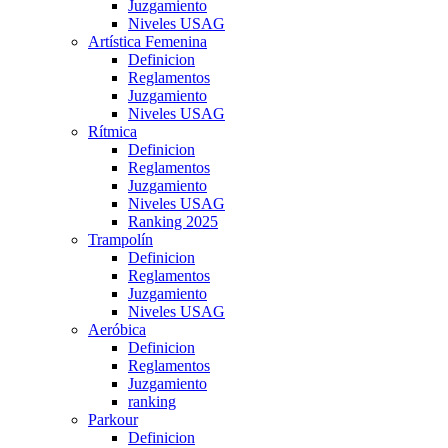
Juzgamiento
Niveles USAG
Artística Femenina
Definicion
Reglamentos
Juzgamiento
Niveles USAG
Rítmica
Definicion
Reglamentos
Juzgamiento
Niveles USAG
Ranking 2025
Trampolín
Definicion
Reglamentos
Juzgamiento
Niveles USAG
Aeróbica
Definicion
Reglamentos
Juzgamiento
ranking
Parkour
Definicion