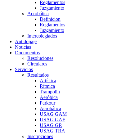
Reglamentos
Juzgamiento
Acrobática
Definicion
Reglamentos
Juzgamiento
Intercolegiados
Antidopaje
Noticias
Documentos
Resoluciones
Circulares
Servicios
Resultados
Artística
Rítmica
Trampolín
Aeróbica
Parkour
Acrobática
USAG GAM
USAG GAF
USAG GR
USAG TRA
Inscripciones