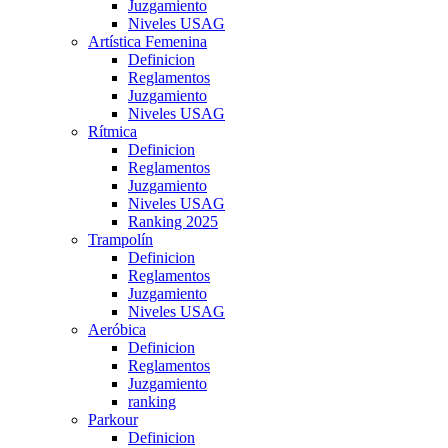
Juzgamiento
Niveles USAG
Artística Femenina
Definicion
Reglamentos
Juzgamiento
Niveles USAG
Rítmica
Definicion
Reglamentos
Juzgamiento
Niveles USAG
Ranking 2025
Trampolín
Definicion
Reglamentos
Juzgamiento
Niveles USAG
Aeróbica
Definicion
Reglamentos
Juzgamiento
ranking
Parkour
Definicion