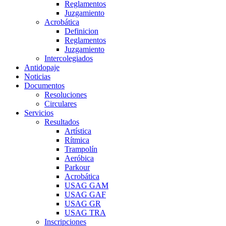
Reglamentos
Juzgamiento
Acrobática
Definicion
Reglamentos
Juzgamiento
Intercolegiados
Antidopaje
Noticias
Documentos
Resoluciones
Circulares
Servicios
Resultados
Artística
Rítmica
Trampolín
Aeróbica
Parkour
Acrobática
USAG GAM
USAG GAF
USAG GR
USAG TRA
Inscripciones