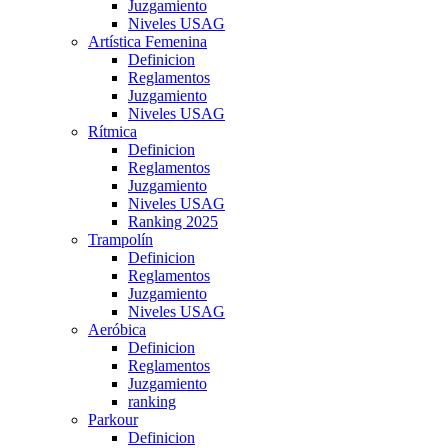
Juzgamiento
Niveles USAG
Artística Femenina
Definicion
Reglamentos
Juzgamiento
Niveles USAG
Rítmica
Definicion
Reglamentos
Juzgamiento
Niveles USAG
Ranking 2025
Trampolín
Definicion
Reglamentos
Juzgamiento
Niveles USAG
Aeróbica
Definicion
Reglamentos
Juzgamiento
ranking
Parkour
Definicion