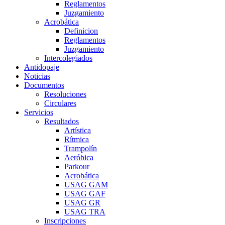
Reglamentos
Juzgamiento
Acrobática
Definicion
Reglamentos
Juzgamiento
Intercolegiados
Antidopaje
Noticias
Documentos
Resoluciones
Circulares
Servicios
Resultados
Artística
Rítmica
Trampolín
Aeróbica
Parkour
Acrobática
USAG GAM
USAG GAF
USAG GR
USAG TRA
Inscripciones