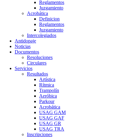
Reglamentos
Juzgamiento
Acrobática
Definicion
Reglamentos
Juzgamiento
Intercolegiados
Antidopaje
Noticias
Documentos
Resoluciones
Circulares
Servicios
Resultados
Artística
Rítmica
Trampolín
Aeróbica
Parkour
Acrobática
USAG GAM
USAG GAF
USAG GR
USAG TRA
Inscripciones