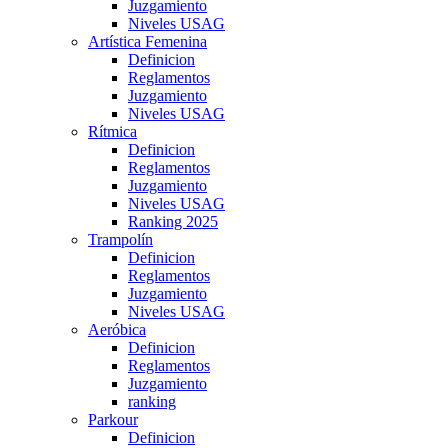
Juzgamiento
Niveles USAG
Artística Femenina
Definicion
Reglamentos
Juzgamiento
Niveles USAG
Rítmica
Definicion
Reglamentos
Juzgamiento
Niveles USAG
Ranking 2025
Trampolín
Definicion
Reglamentos
Juzgamiento
Niveles USAG
Aeróbica
Definicion
Reglamentos
Juzgamiento
ranking
Parkour
Definicion