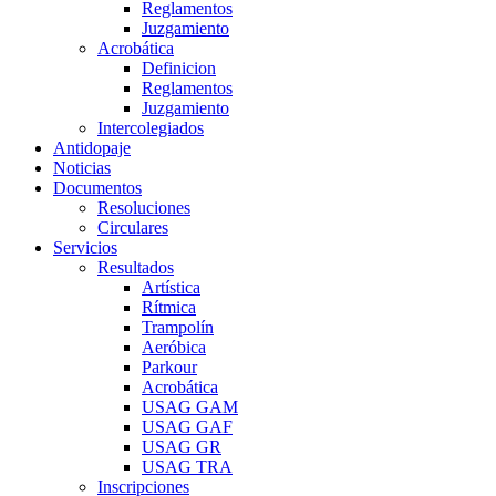
Reglamentos
Juzgamiento
Acrobática
Definicion
Reglamentos
Juzgamiento
Intercolegiados
Antidopaje
Noticias
Documentos
Resoluciones
Circulares
Servicios
Resultados
Artística
Rítmica
Trampolín
Aeróbica
Parkour
Acrobática
USAG GAM
USAG GAF
USAG GR
USAG TRA
Inscripciones