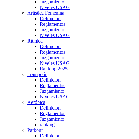
Juzgamiento
Niveles USAG
Artística Femenina
Definicion
Reglamentos
Juzgamiento
Niveles USAG
Rítmica
Definicion
Reglamentos
Juzgamiento
Niveles USAG
Ranking 2025
Trampolín
Definicion
Reglamentos
Juzgamiento
Niveles USAG
Aeróbica
Definicion
Reglamentos
Juzgamiento
ranking
Parkour
Definicion