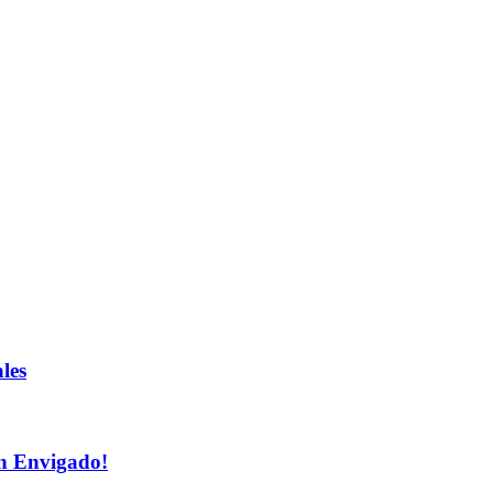
les
n Envigado!