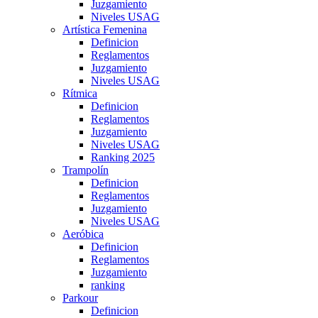
Juzgamiento
Niveles USAG
Artística Femenina
Definicion
Reglamentos
Juzgamiento
Niveles USAG
Rítmica
Definicion
Reglamentos
Juzgamiento
Niveles USAG
Ranking 2025
Trampolín
Definicion
Reglamentos
Juzgamiento
Niveles USAG
Aeróbica
Definicion
Reglamentos
Juzgamiento
ranking
Parkour
Definicion