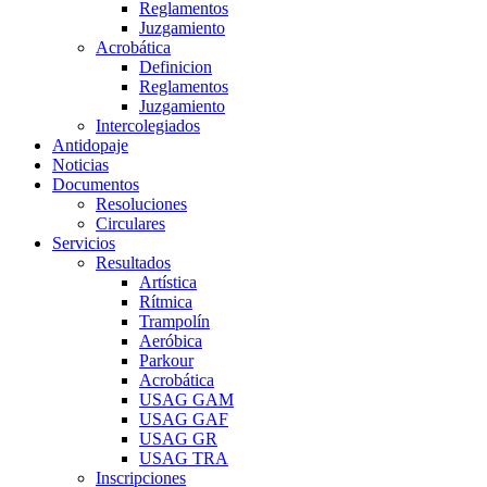
Reglamentos
Juzgamiento
Acrobática
Definicion
Reglamentos
Juzgamiento
Intercolegiados
Antidopaje
Noticias
Documentos
Resoluciones
Circulares
Servicios
Resultados
Artística
Rítmica
Trampolín
Aeróbica
Parkour
Acrobática
USAG GAM
USAG GAF
USAG GR
USAG TRA
Inscripciones