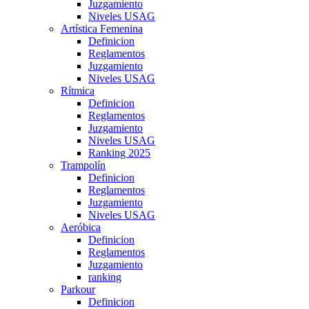
Juzgamiento
Niveles USAG
Artística Femenina
Definicion
Reglamentos
Juzgamiento
Niveles USAG
Rítmica
Definicion
Reglamentos
Juzgamiento
Niveles USAG
Ranking 2025
Trampolín
Definicion
Reglamentos
Juzgamiento
Niveles USAG
Aeróbica
Definicion
Reglamentos
Juzgamiento
ranking
Parkour
Definicion