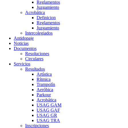
Reglamentos
Juzgamiento
Acrobática
Definicion
Reglamentos
Juzgamiento
Intercolegiados
Antidopaje
Noticias
Documentos
Resoluciones
Circulares
Servicios
Resultados
Artística
Rítmica
Trampolín
Aeróbica
Parkour
Acrobática
USAG GAM
USAG GAF
USAG GR
USAG TRA
Inscripciones