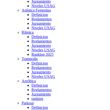
Juzgamiento
Niveles USAG
Artística Femenina
Definicion
Reglamentos
Juzgamiento
Niveles USAG
Rítmica
Definicion
Reglamentos
Juzgamiento
Niveles USAG
Ranking 2025
Trampolín
Definicion
Reglamentos
Juzgamiento
Niveles USAG
Aeróbica
Definicion
Reglamentos
Juzgamiento
ranking
Parkour
Definicion