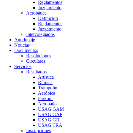
Reglamentos
Juzgamiento
Acrobática
Definicion
Reglamentos
Juzgamiento
Intercolegiados
Antidopaje
Noticias
Documentos
Resoluciones
Circulares
Servicios
Resultados
Artística
Rítmica
Trampolín
Aeróbica
Parkour
Acrobática
USAG GAM
USAG GAF
USAG GR
USAG TRA
Inscripciones