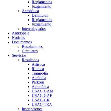
Reglamentos
Juzgamiento
Acrobática
Definicion
Reglamentos
Juzgamiento
Intercolegiados
Antidopaje
Noticias
Documentos
Resoluciones
Circulares
Servicios
Resultados
Artística
Rítmica
Trampolín
Aeróbica
Parkour
Acrobática
USAG GAM
USAG GAF
USAG GR
USAG TRA
Inscripciones