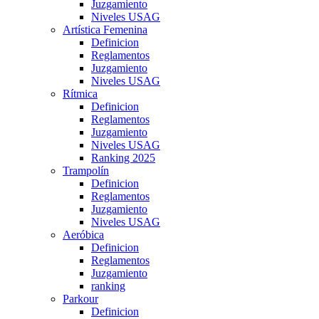
Juzgamiento
Niveles USAG
Artística Femenina
Definicion
Reglamentos
Juzgamiento
Niveles USAG
Rítmica
Definicion
Reglamentos
Juzgamiento
Niveles USAG
Ranking 2025
Trampolín
Definicion
Reglamentos
Juzgamiento
Niveles USAG
Aeróbica
Definicion
Reglamentos
Juzgamiento
ranking
Parkour
Definicion