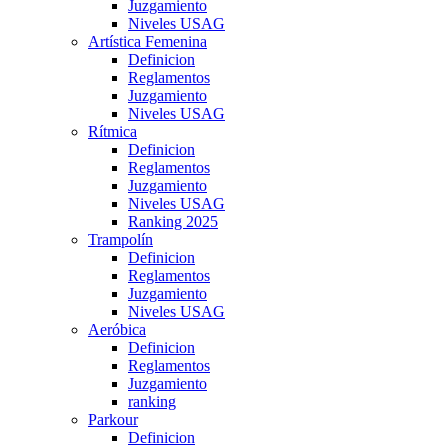
Juzgamiento
Niveles USAG
Artística Femenina
Definicion
Reglamentos
Juzgamiento
Niveles USAG
Rítmica
Definicion
Reglamentos
Juzgamiento
Niveles USAG
Ranking 2025
Trampolín
Definicion
Reglamentos
Juzgamiento
Niveles USAG
Aeróbica
Definicion
Reglamentos
Juzgamiento
ranking
Parkour
Definicion