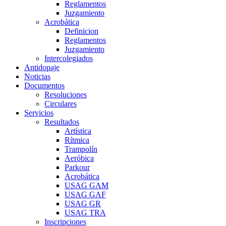
Reglamentos
Juzgamiento
Acrobática
Definicion
Reglamentos
Juzgamiento
Intercolegiados
Antidopaje
Noticias
Documentos
Resoluciones
Circulares
Servicios
Resultados
Artística
Rítmica
Trampolín
Aeróbica
Parkour
Acrobática
USAG GAM
USAG GAF
USAG GR
USAG TRA
Inscripciones