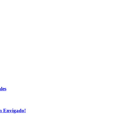
les
n Envigado!