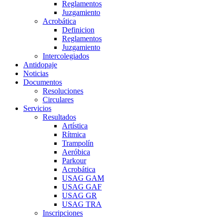
Reglamentos
Juzgamiento
Acrobática
Definicion
Reglamentos
Juzgamiento
Intercolegiados
Antidopaje
Noticias
Documentos
Resoluciones
Circulares
Servicios
Resultados
Artística
Rítmica
Trampolín
Aeróbica
Parkour
Acrobática
USAG GAM
USAG GAF
USAG GR
USAG TRA
Inscripciones