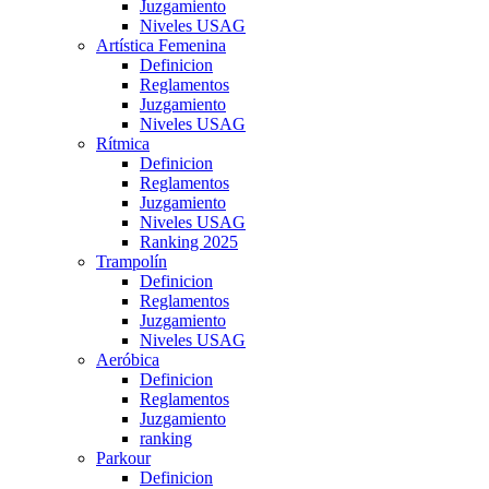
Juzgamiento
Niveles USAG
Artística Femenina
Definicion
Reglamentos
Juzgamiento
Niveles USAG
Rítmica
Definicion
Reglamentos
Juzgamiento
Niveles USAG
Ranking 2025
Trampolín
Definicion
Reglamentos
Juzgamiento
Niveles USAG
Aeróbica
Definicion
Reglamentos
Juzgamiento
ranking
Parkour
Definicion