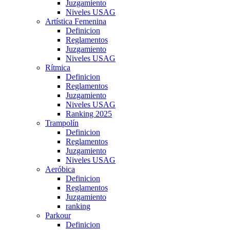
Juzgamiento
Niveles USAG
Artística Femenina
Definicion
Reglamentos
Juzgamiento
Niveles USAG
Rítmica
Definicion
Reglamentos
Juzgamiento
Niveles USAG
Ranking 2025
Trampolín
Definicion
Reglamentos
Juzgamiento
Niveles USAG
Aeróbica
Definicion
Reglamentos
Juzgamiento
ranking
Parkour
Definicion