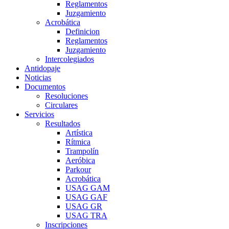
Reglamentos
Juzgamiento
Acrobática
Definicion
Reglamentos
Juzgamiento
Intercolegiados
Antidopaje
Noticias
Documentos
Resoluciones
Circulares
Servicios
Resultados
Artística
Rítmica
Trampolín
Aeróbica
Parkour
Acrobática
USAG GAM
USAG GAF
USAG GR
USAG TRA
Inscripciones