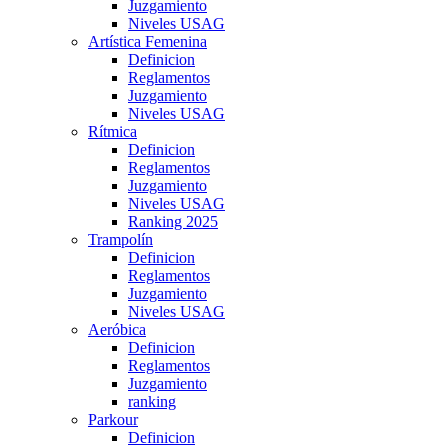
Juzgamiento
Niveles USAG
Artística Femenina
Definicion
Reglamentos
Juzgamiento
Niveles USAG
Rítmica
Definicion
Reglamentos
Juzgamiento
Niveles USAG
Ranking 2025
Trampolín
Definicion
Reglamentos
Juzgamiento
Niveles USAG
Aeróbica
Definicion
Reglamentos
Juzgamiento
ranking
Parkour
Definicion