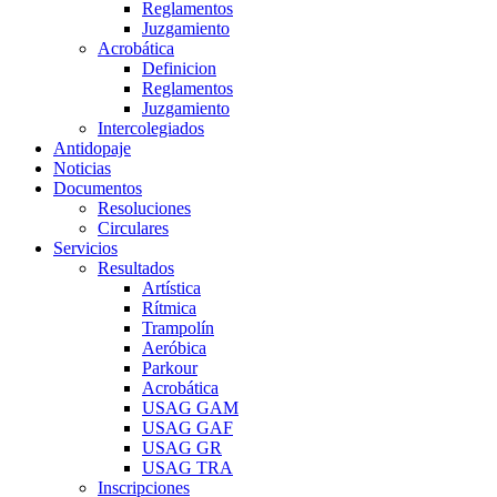
Reglamentos
Juzgamiento
Acrobática
Definicion
Reglamentos
Juzgamiento
Intercolegiados
Antidopaje
Noticias
Documentos
Resoluciones
Circulares
Servicios
Resultados
Artística
Rítmica
Trampolín
Aeróbica
Parkour
Acrobática
USAG GAM
USAG GAF
USAG GR
USAG TRA
Inscripciones