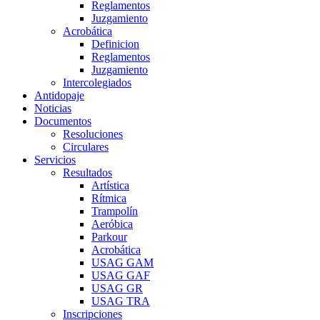
Reglamentos
Juzgamiento
Acrobática
Definicion
Reglamentos
Juzgamiento
Intercolegiados
Antidopaje
Noticias
Documentos
Resoluciones
Circulares
Servicios
Resultados
Artística
Rítmica
Trampolín
Aeróbica
Parkour
Acrobática
USAG GAM
USAG GAF
USAG GR
USAG TRA
Inscripciones