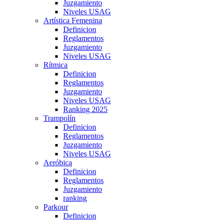
Juzgamiento
Niveles USAG
Artística Femenina
Definicion
Reglamentos
Juzgamiento
Niveles USAG
Rítmica
Definicion
Reglamentos
Juzgamiento
Niveles USAG
Ranking 2025
Trampolín
Definicion
Reglamentos
Juzgamiento
Niveles USAG
Aeróbica
Definicion
Reglamentos
Juzgamiento
ranking
Parkour
Definicion