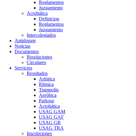
Reglamentos
Juzgamiento
Acrobática
Definicion
Reglamentos
Juzgamiento
Intercolegiados
Antidopaje
Noticias
Documentos
Resoluciones
Circulares
Servicios
Resultados
Artística
Rítmica
Trampolín
Aeróbica
Parkour
Acrobática
USAG GAM
USAG GAF
USAG GR
USAG TRA
Inscripciones