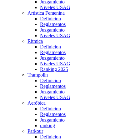
Juzgamiento
Niveles USAG
Artística Femenina
Definicion
Reglamentos
Juzgamiento
Niveles USAG
Rítmica
Definicion
Reglamentos
Juzgamiento
Niveles USAG
Ranking 2025
Trampolín
Definicion
Reglamentos
Juzgamiento
Niveles USAG
Aeróbica
Definicion
Reglamentos
Juzgamiento
ranking
Parkour
Definicion