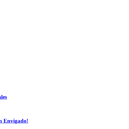
les
n Envigado!