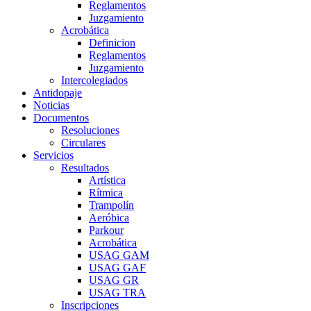
Reglamentos
Juzgamiento
Acrobática
Definicion
Reglamentos
Juzgamiento
Intercolegiados
Antidopaje
Noticias
Documentos
Resoluciones
Circulares
Servicios
Resultados
Artística
Rítmica
Trampolín
Aeróbica
Parkour
Acrobática
USAG GAM
USAG GAF
USAG GR
USAG TRA
Inscripciones