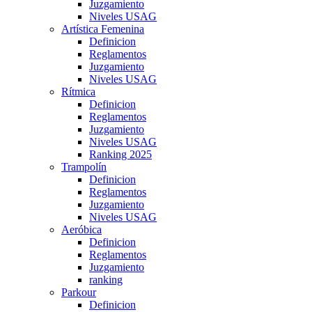
Juzgamiento
Niveles USAG
Artística Femenina
Definicion
Reglamentos
Juzgamiento
Niveles USAG
Rítmica
Definicion
Reglamentos
Juzgamiento
Niveles USAG
Ranking 2025
Trampolín
Definicion
Reglamentos
Juzgamiento
Niveles USAG
Aeróbica
Definicion
Reglamentos
Juzgamiento
ranking
Parkour
Definicion