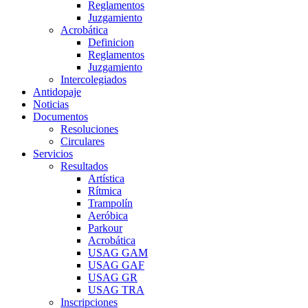
Reglamentos
Juzgamiento
Acrobática
Definicion
Reglamentos
Juzgamiento
Intercolegiados
Antidopaje
Noticias
Documentos
Resoluciones
Circulares
Servicios
Resultados
Artística
Rítmica
Trampolín
Aeróbica
Parkour
Acrobática
USAG GAM
USAG GAF
USAG GR
USAG TRA
Inscripciones