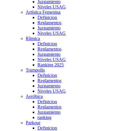
Juzgamiento
Niveles USAG
Artística Femenina
Definicion
Reglamentos
Juzgamiento
Niveles USAG
Rítmica
Definicion
Reglamentos
Juzgamiento
Niveles USAG
Ranking 2025
Trampolín
Definicion
Reglamentos
Juzgamiento
Niveles USAG
Aeróbica
Definicion
Reglamentos
Juzgamiento
ranking
Parkour
Definicion