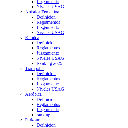
Juzgamiento
Niveles USAG
Artística Femenina
Definicion
Reglamentos
Juzgamiento
Niveles USAG
Rítmica
Definicion
Reglamentos
Juzgamiento
Niveles USAG
Ranking 2025
Trampolín
Definicion
Reglamentos
Juzgamiento
Niveles USAG
Aeróbica
Definicion
Reglamentos
Juzgamiento
ranking
Parkour
Definicion