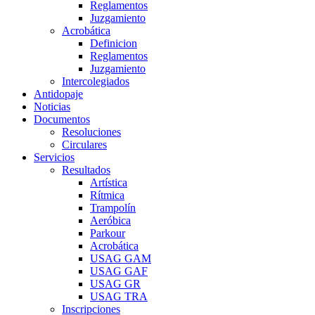
Reglamentos
Juzgamiento
Acrobática
Definicion
Reglamentos
Juzgamiento
Intercolegiados
Antidopaje
Noticias
Documentos
Resoluciones
Circulares
Servicios
Resultados
Artística
Rítmica
Trampolín
Aeróbica
Parkour
Acrobática
USAG GAM
USAG GAF
USAG GR
USAG TRA
Inscripciones