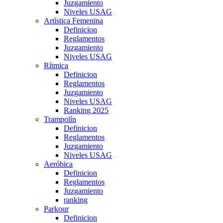
Juzgamiento
Niveles USAG
Artística Femenina
Definicion
Reglamentos
Juzgamiento
Niveles USAG
Rítmica
Definicion
Reglamentos
Juzgamiento
Niveles USAG
Ranking 2025
Trampolín
Definicion
Reglamentos
Juzgamiento
Niveles USAG
Aeróbica
Definicion
Reglamentos
Juzgamiento
ranking
Parkour
Definicion