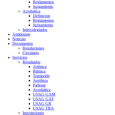
Reglamentos
Juzgamiento
Acrobática
Definicion
Reglamentos
Juzgamiento
Intercolegiados
Antidopaje
Noticias
Documentos
Resoluciones
Circulares
Servicios
Resultados
Artística
Rítmica
Trampolín
Aeróbica
Parkour
Acrobática
USAG GAM
USAG GAF
USAG GR
USAG TRA
Inscripciones