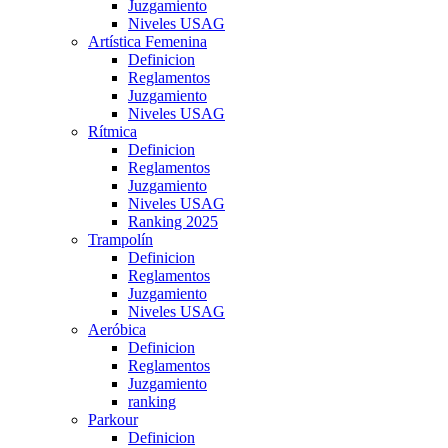
Juzgamiento
Niveles USAG
Artística Femenina
Definicion
Reglamentos
Juzgamiento
Niveles USAG
Rítmica
Definicion
Reglamentos
Juzgamiento
Niveles USAG
Ranking 2025
Trampolín
Definicion
Reglamentos
Juzgamiento
Niveles USAG
Aeróbica
Definicion
Reglamentos
Juzgamiento
ranking
Parkour
Definicion