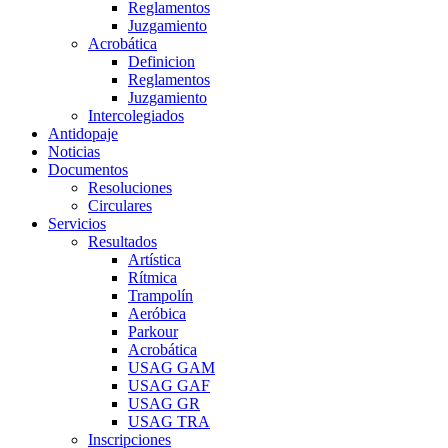
Reglamentos
Juzgamiento
Acrobática
Definicion
Reglamentos
Juzgamiento
Intercolegiados
Antidopaje
Noticias
Documentos
Resoluciones
Circulares
Servicios
Resultados
Artística
Rítmica
Trampolín
Aeróbica
Parkour
Acrobática
USAG GAM
USAG GAF
USAG GR
USAG TRA
Inscripciones