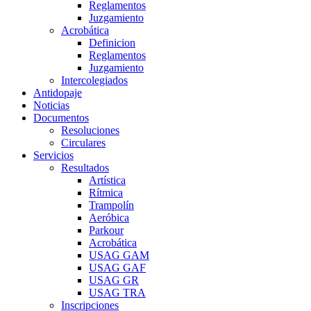
Reglamentos
Juzgamiento
Acrobática
Definicion
Reglamentos
Juzgamiento
Intercolegiados
Antidopaje
Noticias
Documentos
Resoluciones
Circulares
Servicios
Resultados
Artística
Rítmica
Trampolín
Aeróbica
Parkour
Acrobática
USAG GAM
USAG GAF
USAG GR
USAG TRA
Inscripciones