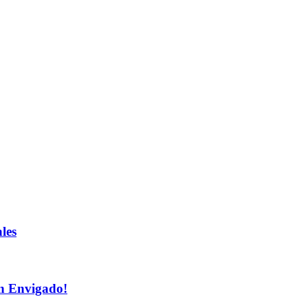
les
n Envigado!