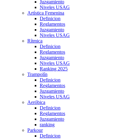
Juzgamiento
Niveles USAG
Artística Femenina
Definicion
Reglamentos
Juzgamiento
Niveles USAG
Rítmica
Definicion
Reglamentos
Juzgamiento
Niveles USAG
Ranking 2025
Trampolín
Definicion
Reglamentos
Juzgamiento
Niveles USAG
Aeróbica
Definicion
Reglamentos
Juzgamiento
ranking
Parkour
Definicion