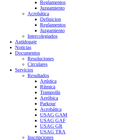
Reglamentos
Juzgamiento
Acrobática
Definicion
Reglamentos
Juzgamiento
Intercolegiados
Antidopaje
Noticias
Documentos
Resoluciones
Circulares
Servicios
Resultados
Artística
Rítmica
Trampolín
Aeróbica
Parkour
Acrobática
USAG GAM
USAG GAF
USAG GR
USAG TRA
Inscripciones