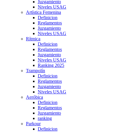
Juzgamiento
Niveles USAG
Artística Femenina
Definicion
Reglamentos
Juzgamiento
Niveles USAG
Rítmica
Definicion
Reglamentos
Juzgamiento
Niveles USAG
Ranking 2025
Trampolín
Definicion
Reglamentos
Juzgamiento
Niveles USAG
Aeróbica
Definicion
Reglamentos
Juzgamiento
ranking
Parkour
Definicion