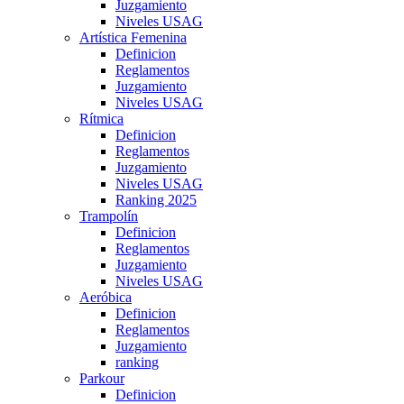
Juzgamiento
Niveles USAG
Artística Femenina
Definicion
Reglamentos
Juzgamiento
Niveles USAG
Rítmica
Definicion
Reglamentos
Juzgamiento
Niveles USAG
Ranking 2025
Trampolín
Definicion
Reglamentos
Juzgamiento
Niveles USAG
Aeróbica
Definicion
Reglamentos
Juzgamiento
ranking
Parkour
Definicion