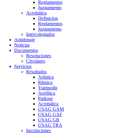
Reglamentos
Juzgamiento
Acrobática
Definicion
Reglamentos
Juzgamiento
Intercolegiados
Antidopaje
Noticias
Documentos
Resoluciones
Circulares
Servicios
Resultados
Artística
Rítmica
Trampolín
Aeróbica
Parkour
Acrobática
USAG GAM
USAG GAF
USAG GR
USAG TRA
Inscripciones