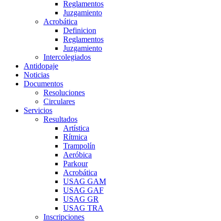
Reglamentos
Juzgamiento
Acrobática
Definicion
Reglamentos
Juzgamiento
Intercolegiados
Antidopaje
Noticias
Documentos
Resoluciones
Circulares
Servicios
Resultados
Artística
Rítmica
Trampolín
Aeróbica
Parkour
Acrobática
USAG GAM
USAG GAF
USAG GR
USAG TRA
Inscripciones