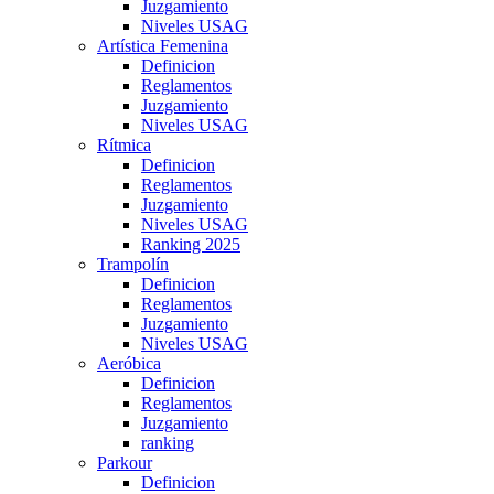
Juzgamiento
Niveles USAG
Artística Femenina
Definicion
Reglamentos
Juzgamiento
Niveles USAG
Rítmica
Definicion
Reglamentos
Juzgamiento
Niveles USAG
Ranking 2025
Trampolín
Definicion
Reglamentos
Juzgamiento
Niveles USAG
Aeróbica
Definicion
Reglamentos
Juzgamiento
ranking
Parkour
Definicion