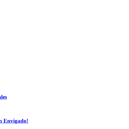
les
n Envigado!