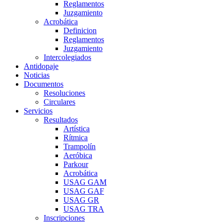
Reglamentos
Juzgamiento
Acrobática
Definicion
Reglamentos
Juzgamiento
Intercolegiados
Antidopaje
Noticias
Documentos
Resoluciones
Circulares
Servicios
Resultados
Artística
Rítmica
Trampolín
Aeróbica
Parkour
Acrobática
USAG GAM
USAG GAF
USAG GR
USAG TRA
Inscripciones