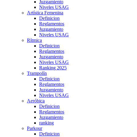
Juzgamiento
Niveles USAG
Artística Femenina
Definicion
Reglamentos
Juzgamiento
Niveles USAG
Rítmica
Definicion
Reglamentos
Juzgamiento
Niveles USAG
Ranking 2025
Trampolín
Definicion
Reglamentos
Juzgamiento
Niveles USAG
Aeróbica
Definicion
Reglamentos
Juzgamiento
ranking
Parkour
Definicion