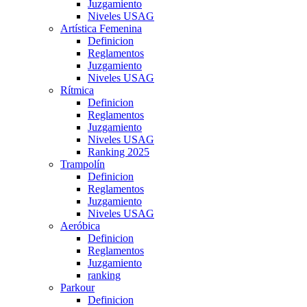
Juzgamiento
Niveles USAG
Artística Femenina
Definicion
Reglamentos
Juzgamiento
Niveles USAG
Rítmica
Definicion
Reglamentos
Juzgamiento
Niveles USAG
Ranking 2025
Trampolín
Definicion
Reglamentos
Juzgamiento
Niveles USAG
Aeróbica
Definicion
Reglamentos
Juzgamiento
ranking
Parkour
Definicion