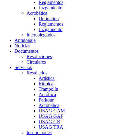
Reglamentos
Juzgamiento
Acrobática
Definicion
Reglamentos
Juzgamiento
Intercolegiados
Antidopaje
Noticias
Documentos
Resoluciones
Circulares
Servicios
Resultados
Artística
Rítmica
Trampolín
Aeróbica
Parkour
Acrobática
USAG GAM
USAG GAF
USAG GR
USAG TRA
Inscripciones