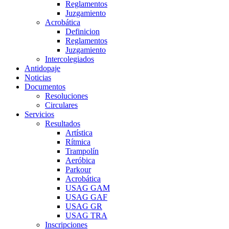
Reglamentos
Juzgamiento
Acrobática
Definicion
Reglamentos
Juzgamiento
Intercolegiados
Antidopaje
Noticias
Documentos
Resoluciones
Circulares
Servicios
Resultados
Artística
Rítmica
Trampolín
Aeróbica
Parkour
Acrobática
USAG GAM
USAG GAF
USAG GR
USAG TRA
Inscripciones