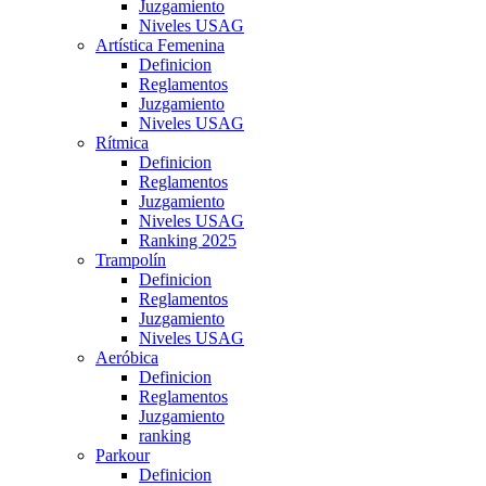
Juzgamiento
Niveles USAG
Artística Femenina
Definicion
Reglamentos
Juzgamiento
Niveles USAG
Rítmica
Definicion
Reglamentos
Juzgamiento
Niveles USAG
Ranking 2025
Trampolín
Definicion
Reglamentos
Juzgamiento
Niveles USAG
Aeróbica
Definicion
Reglamentos
Juzgamiento
ranking
Parkour
Definicion