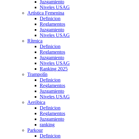
Juzgamiento
Niveles USAG
Artística Femenina
Definicion
Reglamentos
Juzgamiento
Niveles USAG
Rítmica
Definicion
Reglamentos
Juzgamiento
Niveles USAG
Ranking 2025
Trampolín
Definicion
Reglamentos
Juzgamiento
Niveles USAG
Aeróbica
Definicion
Reglamentos
Juzgamiento
ranking
Parkour
Definicion