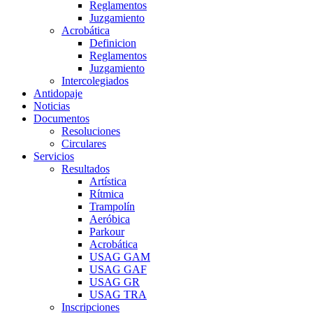
Reglamentos
Juzgamiento
Acrobática
Definicion
Reglamentos
Juzgamiento
Intercolegiados
Antidopaje
Noticias
Documentos
Resoluciones
Circulares
Servicios
Resultados
Artística
Rítmica
Trampolín
Aeróbica
Parkour
Acrobática
USAG GAM
USAG GAF
USAG GR
USAG TRA
Inscripciones