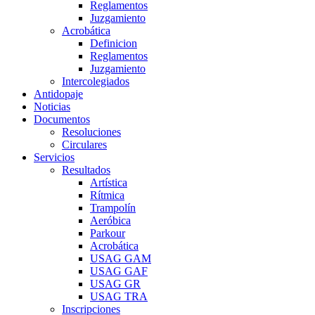
Reglamentos
Juzgamiento
Acrobática
Definicion
Reglamentos
Juzgamiento
Intercolegiados
Antidopaje
Noticias
Documentos
Resoluciones
Circulares
Servicios
Resultados
Artística
Rítmica
Trampolín
Aeróbica
Parkour
Acrobática
USAG GAM
USAG GAF
USAG GR
USAG TRA
Inscripciones