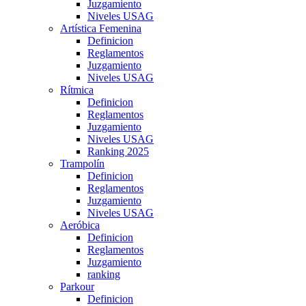
Juzgamiento
Niveles USAG
Artística Femenina
Definicion
Reglamentos
Juzgamiento
Niveles USAG
Rítmica
Definicion
Reglamentos
Juzgamiento
Niveles USAG
Ranking 2025
Trampolín
Definicion
Reglamentos
Juzgamiento
Niveles USAG
Aeróbica
Definicion
Reglamentos
Juzgamiento
ranking
Parkour
Definicion