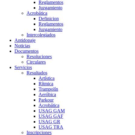
Reglamentos
Juzgamiento
Acrobática
Definicion
Reglamentos
Juzgamiento
Intercolegiados
Antidopaje
Noticias
Documentos
Resoluciones
Circulares
Servicios
Resultados
Artística
Rítmica
Trampolín
Aeróbica
Parkour
Acrobática
USAG GAM
USAG GAF
USAG GR
USAG TRA
Inscripciones