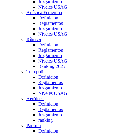
Juzgamiento
Niveles USAG
Artística Femenina
Definicion
Reglamentos
Juzgamiento
Niveles USAG
Rítmica
Definicion
Reglamentos
Juzgamiento
Niveles USAG
Ranking 2025
Trampolín
Definicion
Reglamentos
Juzgamiento
Niveles USAG
Aeróbica
Definicion
Reglamentos
Juzgamiento
ranking
Parkour
Definicion