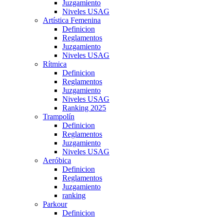
Juzgamiento
Niveles USAG
Artística Femenina
Definicion
Reglamentos
Juzgamiento
Niveles USAG
Rítmica
Definicion
Reglamentos
Juzgamiento
Niveles USAG
Ranking 2025
Trampolín
Definicion
Reglamentos
Juzgamiento
Niveles USAG
Aeróbica
Definicion
Reglamentos
Juzgamiento
ranking
Parkour
Definicion