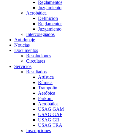
Reglamentos
Juzgamiento
Acrobática
Definicion
Reglamentos
Juzgamiento
Intercolegiados
Antidopaje
Noticias
Documentos
Resoluciones
Circulares
Servicios
Resultados
Artística
Rítmica
Trampolín
Aeróbica
Parkour
Acrobática
USAG GAM
USAG GAF
USAG GR
USAG TRA
Inscripciones