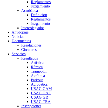
Reglamentos
Juzgamiento
Acrobática
Definicion
Reglamentos
Juzgamiento
Intercolegiados
Antidopaje
Noticias
Documentos
Resoluciones
Circulares
Servicios
Resultados
Artística
Rítmica
Trampolín
Aeróbica
Parkour
Acrobática
USAG GAM
USAG GAF
USAG GR
USAG TRA
Inscripciones