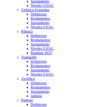
Juzgamiento
Niveles USAG
Artística Femenina
Definicion
Reglamentos
Juzgamiento
Niveles USAG
Rítmica
Definicion
Reglamentos
Juzgamiento
Niveles USAG
Ranking 2025
Trampolín
Definicion
Reglamentos
Juzgamiento
Niveles USAG
Aeróbica
Definicion
Reglamentos
Juzgamiento
ranking
Parkour
Definicion