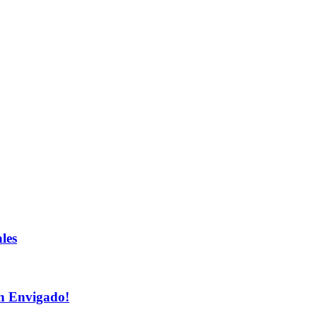
les
n Envigado!