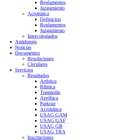
Reglamentos
Juzgamiento
Acrobática
Definicion
Reglamentos
Juzgamiento
Intercolegiados
Antidopaje
Noticias
Documentos
Resoluciones
Circulares
Servicios
Resultados
Artística
Rítmica
Trampolín
Aeróbica
Parkour
Acrobática
USAG GAM
USAG GAF
USAG GR
USAG TRA
Inscripciones