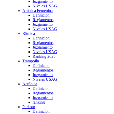
Juzgamiento
Niveles USAG
Artística Femenina
Definicion
Reglamentos
Juzgamiento
Niveles USAG
Rítmica
Definicion
Reglamentos
Juzgamiento
Niveles USAG
Ranking 2025
Trampolín
Definicion
Reglamentos
Juzgamiento
Niveles USAG
Aeróbica
Definicion
Reglamentos
Juzgamiento
ranking
Parkour
Definicion