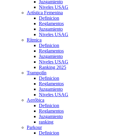
Juzgamiento
Niveles USAG
Artística Femenina
Definicion
Reglamentos
Juzgamiento
Niveles USAG
Rítmica
Definicion
Reglamentos
Juzgamiento
Niveles USAG
Ranking 2025
Trampolín
Definicion
Reglamentos
Juzgamiento
Niveles USAG
Aeróbica
Definicion
Reglamentos
Juzgamiento
ranking
Parkour
Definicion