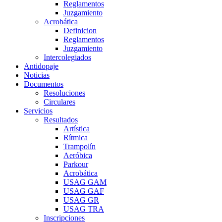
Reglamentos
Juzgamiento
Acrobática
Definicion
Reglamentos
Juzgamiento
Intercolegiados
Antidopaje
Noticias
Documentos
Resoluciones
Circulares
Servicios
Resultados
Artística
Rítmica
Trampolín
Aeróbica
Parkour
Acrobática
USAG GAM
USAG GAF
USAG GR
USAG TRA
Inscripciones