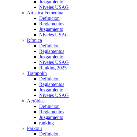
Juzgamiento
Niveles USAG
Artística Femenina
Definicion
Reglamentos
Juzgamiento
Niveles USAG
Rítmica
Definicion
Reglamentos
Juzgamiento
Niveles USAG
Ranking 2025
Trampolín
Definicion
Reglamentos
Juzgamiento
Niveles USAG
Aeróbica
Definicion
Reglamentos
Juzgamiento
ranking
Parkour
Definicion