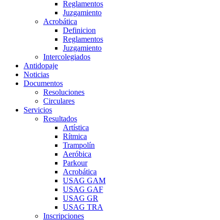
Reglamentos
Juzgamiento
Acrobática
Definicion
Reglamentos
Juzgamiento
Intercolegiados
Antidopaje
Noticias
Documentos
Resoluciones
Circulares
Servicios
Resultados
Artística
Rítmica
Trampolín
Aeróbica
Parkour
Acrobática
USAG GAM
USAG GAF
USAG GR
USAG TRA
Inscripciones