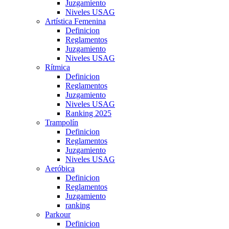
Juzgamiento
Niveles USAG
Artística Femenina
Definicion
Reglamentos
Juzgamiento
Niveles USAG
Rítmica
Definicion
Reglamentos
Juzgamiento
Niveles USAG
Ranking 2025
Trampolín
Definicion
Reglamentos
Juzgamiento
Niveles USAG
Aeróbica
Definicion
Reglamentos
Juzgamiento
ranking
Parkour
Definicion