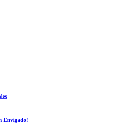
les
n Envigado!