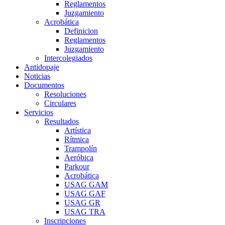
Reglamentos
Juzgamiento
Acrobática
Definicion
Reglamentos
Juzgamiento
Intercolegiados
Antidopaje
Noticias
Documentos
Resoluciones
Circulares
Servicios
Resultados
Artística
Rítmica
Trampolín
Aeróbica
Parkour
Acrobática
USAG GAM
USAG GAF
USAG GR
USAG TRA
Inscripciones