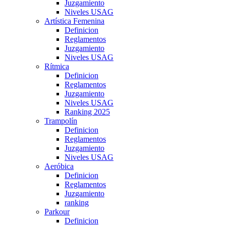
Juzgamiento
Niveles USAG
Artística Femenina
Definicion
Reglamentos
Juzgamiento
Niveles USAG
Rítmica
Definicion
Reglamentos
Juzgamiento
Niveles USAG
Ranking 2025
Trampolín
Definicion
Reglamentos
Juzgamiento
Niveles USAG
Aeróbica
Definicion
Reglamentos
Juzgamiento
ranking
Parkour
Definicion