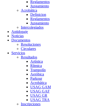
Reglamentos
Juzgamiento
Acrobática
Definicion
Reglamentos
Juzgamiento
Intercolegiados
Antidopaje
Noticias
Documentos
Resoluciones
Circulares
Servicios
Resultados
Artística
Rítmica
Trampolín
Aeróbica
Parkour
Acrobática
USAG GAM
USAG GAF
USAG GR
USAG TRA
Inscripciones