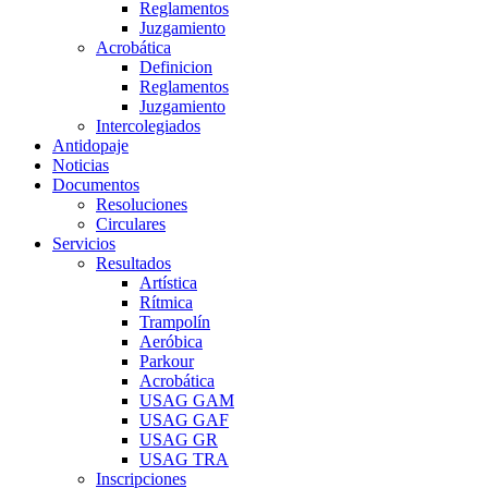
Reglamentos
Juzgamiento
Acrobática
Definicion
Reglamentos
Juzgamiento
Intercolegiados
Antidopaje
Noticias
Documentos
Resoluciones
Circulares
Servicios
Resultados
Artística
Rítmica
Trampolín
Aeróbica
Parkour
Acrobática
USAG GAM
USAG GAF
USAG GR
USAG TRA
Inscripciones