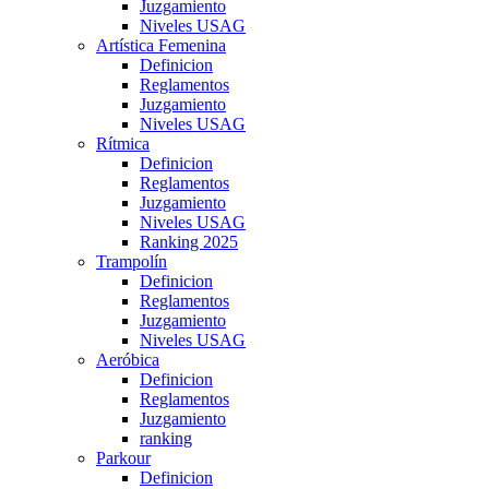
Juzgamiento
Niveles USAG
Artística Femenina
Definicion
Reglamentos
Juzgamiento
Niveles USAG
Rítmica
Definicion
Reglamentos
Juzgamiento
Niveles USAG
Ranking 2025
Trampolín
Definicion
Reglamentos
Juzgamiento
Niveles USAG
Aeróbica
Definicion
Reglamentos
Juzgamiento
ranking
Parkour
Definicion