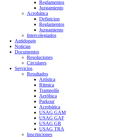
Reglamentos
Juzgamiento
Acrobática
Definicion
Reglamentos
Juzgamiento
Intercolegiados
Antidopaje
Noticias
Documentos
Resoluciones
Circulares
Servicios
Resultados
Artística
Rítmica
Trampolín
Aeróbica
Parkour
Acrobática
USAG GAM
USAG GAF
USAG GR
USAG TRA
Inscripciones