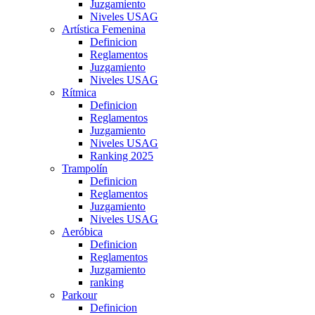
Juzgamiento
Niveles USAG
Artística Femenina
Definicion
Reglamentos
Juzgamiento
Niveles USAG
Rítmica
Definicion
Reglamentos
Juzgamiento
Niveles USAG
Ranking 2025
Trampolín
Definicion
Reglamentos
Juzgamiento
Niveles USAG
Aeróbica
Definicion
Reglamentos
Juzgamiento
ranking
Parkour
Definicion