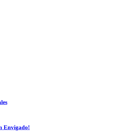
les
n Envigado!