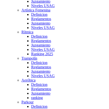
Juzgamiento
Niveles USAG
Artística Femenina
Definicion
Reglamentos
Juzgamiento
Niveles USAG
Rítmica
Definicion
Reglamentos
Juzgamiento
Niveles USAG
Ranking 2025
Trampolín
Definicion
Reglamentos
Juzgamiento
Niveles USAG
Aeróbica
Definicion
Reglamentos
Juzgamiento
ranking
Parkour
Definicion