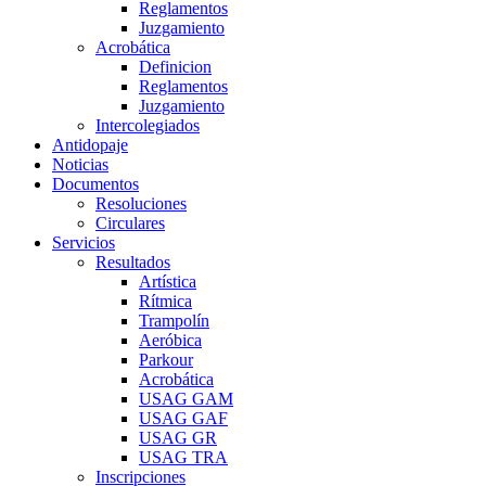
Reglamentos
Juzgamiento
Acrobática
Definicion
Reglamentos
Juzgamiento
Intercolegiados
Antidopaje
Noticias
Documentos
Resoluciones
Circulares
Servicios
Resultados
Artística
Rítmica
Trampolín
Aeróbica
Parkour
Acrobática
USAG GAM
USAG GAF
USAG GR
USAG TRA
Inscripciones