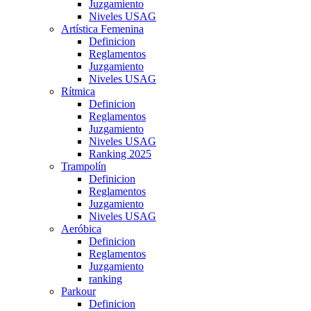
Juzgamiento
Niveles USAG
Artística Femenina
Definicion
Reglamentos
Juzgamiento
Niveles USAG
Rítmica
Definicion
Reglamentos
Juzgamiento
Niveles USAG
Ranking 2025
Trampolín
Definicion
Reglamentos
Juzgamiento
Niveles USAG
Aeróbica
Definicion
Reglamentos
Juzgamiento
ranking
Parkour
Definicion