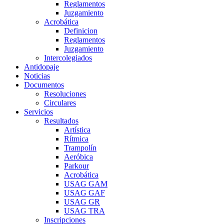
Reglamentos
Juzgamiento
Acrobática
Definicion
Reglamentos
Juzgamiento
Intercolegiados
Antidopaje
Noticias
Documentos
Resoluciones
Circulares
Servicios
Resultados
Artística
Rítmica
Trampolín
Aeróbica
Parkour
Acrobática
USAG GAM
USAG GAF
USAG GR
USAG TRA
Inscripciones