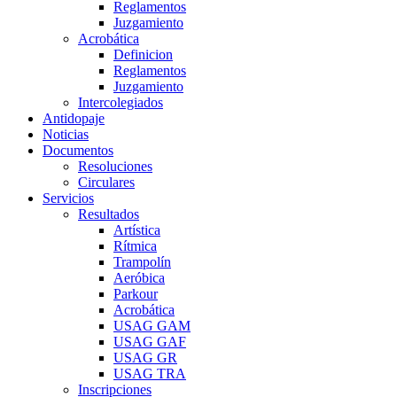
Reglamentos
Juzgamiento
Acrobática
Definicion
Reglamentos
Juzgamiento
Intercolegiados
Antidopaje
Noticias
Documentos
Resoluciones
Circulares
Servicios
Resultados
Artística
Rítmica
Trampolín
Aeróbica
Parkour
Acrobática
USAG GAM
USAG GAF
USAG GR
USAG TRA
Inscripciones