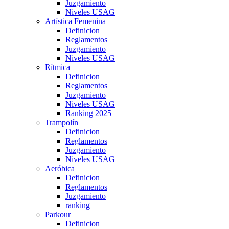
Juzgamiento
Niveles USAG
Artística Femenina
Definicion
Reglamentos
Juzgamiento
Niveles USAG
Rítmica
Definicion
Reglamentos
Juzgamiento
Niveles USAG
Ranking 2025
Trampolín
Definicion
Reglamentos
Juzgamiento
Niveles USAG
Aeróbica
Definicion
Reglamentos
Juzgamiento
ranking
Parkour
Definicion