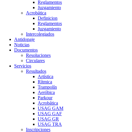
Reglamentos
Juzgamiento
Acrobática
Definicion
Reglamentos
Juzgamiento
Intercolegiados
Antidopaje
Noticias
Documentos
Resoluciones
Circulares
Servicios
Resultados
Artística
Rítmica
Trampolín
Aeróbica
Parkour
Acrobática
USAG GAM
USAG GAF
USAG GR
USAG TRA
Inscripciones