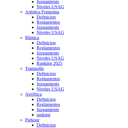
Juzgamiento
Niveles USAG
Artística Femenina
Definicion
Reglamentos
Juzgamiento
Niveles USAG
Rítmica
Definicion
Reglamentos
Juzgamiento
Niveles USAG
Ranking 2025
Trampolín
Definicion
Reglamentos
Juzgamiento
Niveles USAG
Aeróbica
Definicion
Reglamentos
Juzgamiento
ranking
Parkour
Definicion