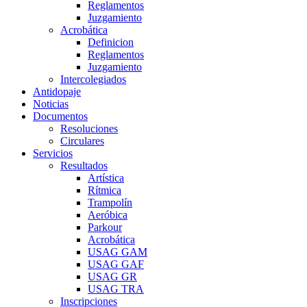
Reglamentos
Juzgamiento
Acrobática
Definicion
Reglamentos
Juzgamiento
Intercolegiados
Antidopaje
Noticias
Documentos
Resoluciones
Circulares
Servicios
Resultados
Artística
Rítmica
Trampolín
Aeróbica
Parkour
Acrobática
USAG GAM
USAG GAF
USAG GR
USAG TRA
Inscripciones