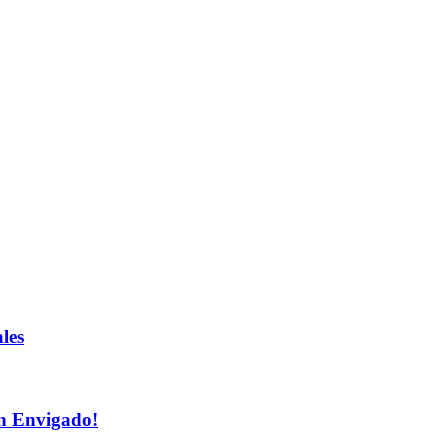
les
n Envigado!