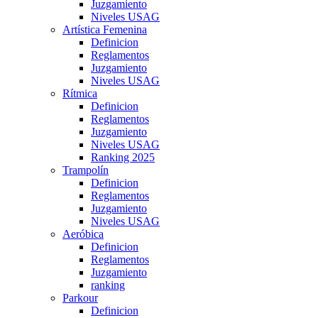
Juzgamiento
Niveles USAG
Artística Femenina
Definicion
Reglamentos
Juzgamiento
Niveles USAG
Rítmica
Definicion
Reglamentos
Juzgamiento
Niveles USAG
Ranking 2025
Trampolín
Definicion
Reglamentos
Juzgamiento
Niveles USAG
Aeróbica
Definicion
Reglamentos
Juzgamiento
ranking
Parkour
Definicion