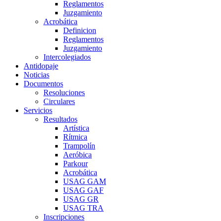
Reglamentos
Juzgamiento
Acrobática
Definicion
Reglamentos
Juzgamiento
Intercolegiados
Antidopaje
Noticias
Documentos
Resoluciones
Circulares
Servicios
Resultados
Artística
Rítmica
Trampolín
Aeróbica
Parkour
Acrobática
USAG GAM
USAG GAF
USAG GR
USAG TRA
Inscripciones