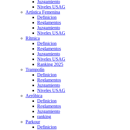
Juzgamiento
Niveles USAG
Artística Femenina
Definicion
Reglamentos
Juzgamiento
Niveles USAG
Rítmica
Definicion
Reglamentos
Juzgamiento
Niveles USAG
Ranking 2025
Trampolín
Definicion
Reglamentos
Juzgamiento
Niveles USAG
Aeróbica
Definicion
Reglamentos
Juzgamiento
ranking
Parkour
Definicion